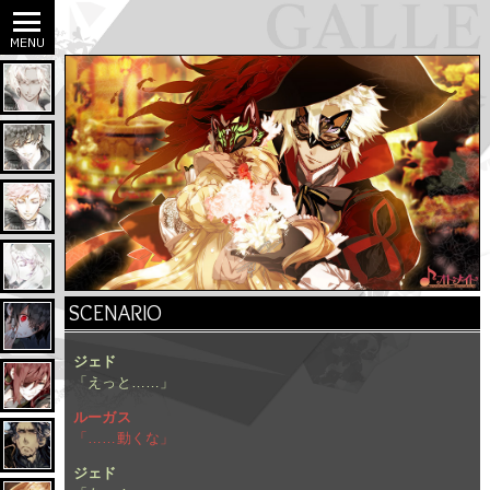
SCENARIO
ジェド
「えっと……」
ルーガス
「……動くな」
ジェド