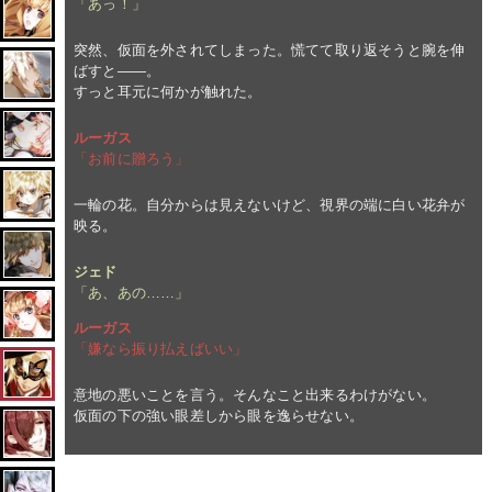
「あっ！」
突然、仮面を外されてしまった。慌てて取り返そうと腕を伸
ばすと――。
すっと耳元に何かが触れた。
ルーガス
「お前に贈ろう」
一輪の花。自分からは見えないけど、視界の端に白い花弁が
映る。
ジェド
「あ、あの……」
ルーガス
「嫌なら振り払えばいい」
意地の悪いことを言う。そんなこと出来るわけがない。
仮面の下の強い眼差しから眼を逸らせない。