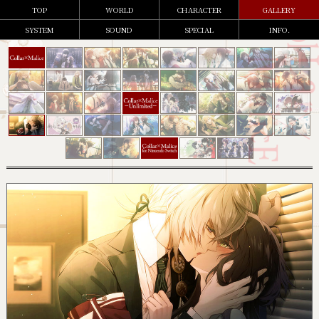
TOP
WORLD
CHARACTER
GALLERY
SYSTEM
SOUND
SPECIAL
INFO.