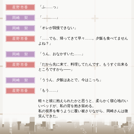
「ふ……っ」
星野市香
「…………」
岡崎 契
「オレが我慢できない」
岡崎 契
「……でも、帰ってきて早々……。夕飯も食べてません
星野市香
よね？」
「うん、おなかすいた……」
岡崎 契
「だから先に来て、料理してたんです。もうすぐ出来る
星野市香
ところですから――」
「ううん、夕飯はあとで。今はこっち」
岡崎 契
「もう……」
星野市香
軽々と彼に抱えられたかと思うと、柔らかく寝心地のい
いベッドが、私の背を抱き留める。
私の視界を奪うように覆い被さりながら、岡崎さんは微
笑んできた。