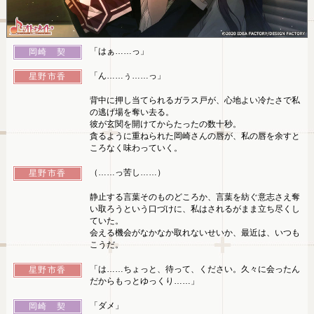
「はぁ……っ」
岡崎 契
「ん……ぅ……っ」
星野市香
背中に押し当てられるガラス戸が、心地よい冷たさで私
の逃げ場を奪い去る。
彼が玄関を開けてからたったの数十秒。
貪るように重ねられた岡崎さんの唇が、私の唇を余すと
ころなく味わっていく。
（……っ苦し……）
星野市香
静止する言葉そのものどころか、言葉を紡ぐ意志さえ奪
い取ろうという口づけに、私はされるがまま立ち尽くし
ていた。
会える機会がなかなか取れないせいか、最近は、いつも
こうだ。
「は……ちょっと、待って、ください。久々に会ったん
星野市香
だからもっとゆっくり……」
「ダメ」
岡崎 契