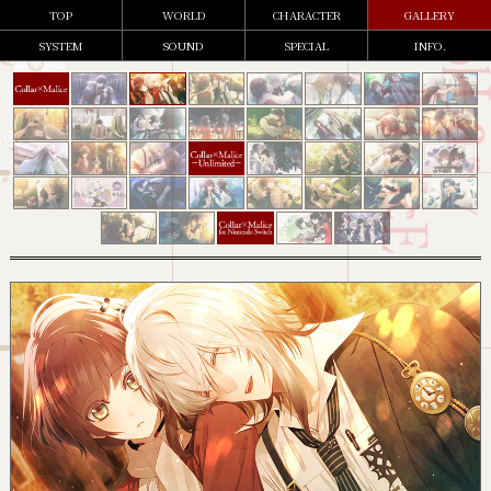
TOP
WORLD
CHARACTER
GALLERY
SYSTEM
SOUND
SPECIAL
INFO.