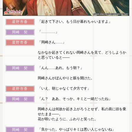
「起きて下さい。もう日が暮れちゃいますよ」
星野市香
「…………」
岡崎 契
「岡崎さん……」
星野市香
なかなか起きてくれない岡崎さんを見て、どうしようか
と思っていると――
「んん……あれ。もう朝？」
岡崎 契
岡崎さんがぼんやりと眼を開けた。
「いえ、朝じゃなくて夕方です」
星野市香
「ん？ ああ、そっか。キミと一緒だったね」
岡崎 契
岡崎さんは何故か起き上がろうとせず、私の肩に頭を乗
せたまま――。
花が咲いたように、ふわりと笑った。
「良かった。やっぱりキミは悪い人じゃないね」
岡崎 契