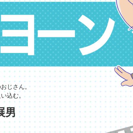
のおじさん。
吸い込む。
展男