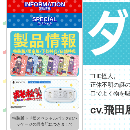
INFORMATION
製品情報
SPECIAL
スペシャル
THE怪人。
正体不明の謎
口でよく物を
cv.飛田
特装版トド松スペシャルパックのパ
ッケージの誤表記につきまして