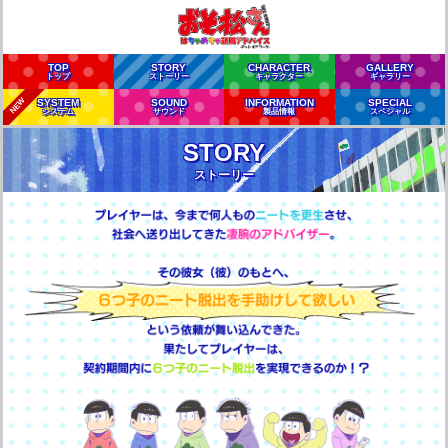
TOP
STORY
CHARACTER
GALLERY
トップ
ストーリー
キャラクター
ギャラリー
NEW
SYSTEM
SOUND
INFORMATION
SPECIAL
システム
サウンド
製品情報
スペシャル
STORY
ストーリー