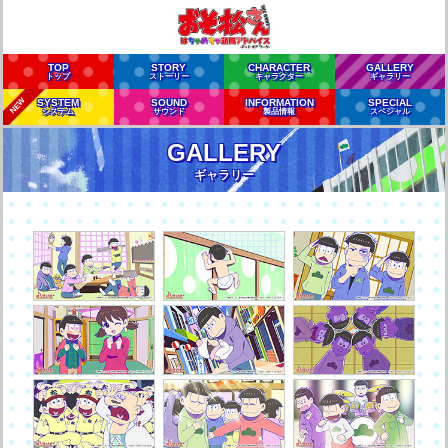
TOP
STORY
CHARACTER
GALLERY
トップ
ストーリー
キャラクター
ギャラリー
NEW
SYSTEM
SOUND
INFORMATION
SPECIAL
システム
サウンド
製品情報
スペシャル
GALLERY
ギャラリー