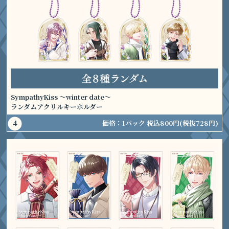
SympathyKiss ～winter date～
ランダムアクリルキーホルダー
価格：
1パック 税込800円
(税抜728円)
4