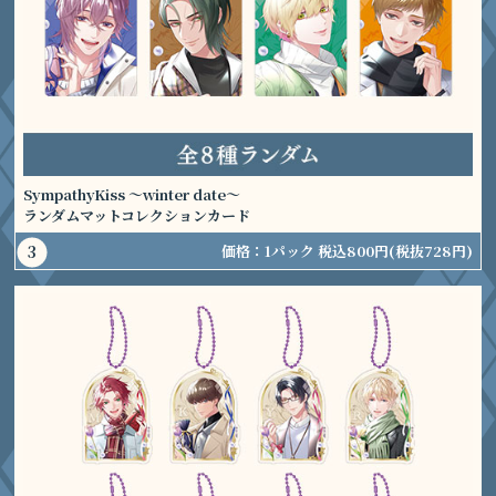
SympathyKiss ～winter date～
ランダムマットコレクションカード
価格：
1パック 税込800円
(税抜728円)
3