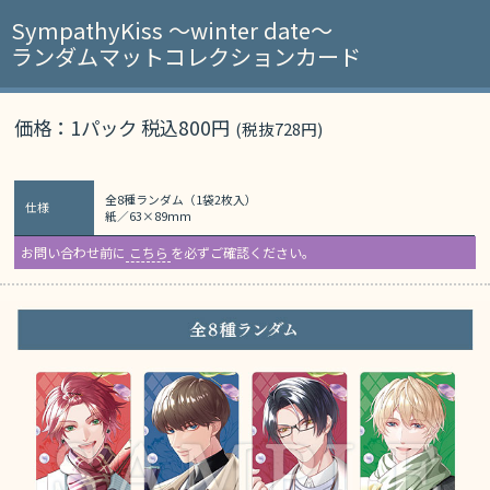
SympathyKiss ～winter date～
ランダムマットコレクションカード
価格：1パック 税込800円
(税抜728円)
全8種ランダム（1袋2枚入）
仕様
紙／63×89mm
お問い合わせ前に
こちら
を必ずご確認ください。