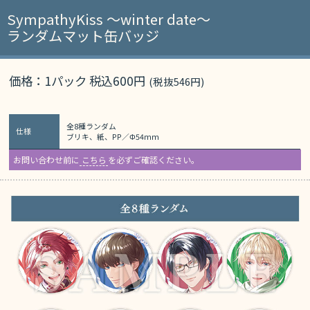
SympathyKiss ～winter date～
ランダムマット缶バッジ
価格：1パック 税込600円
(税抜546円)
全8種ランダム
仕様
ブリキ、紙、PP／Φ54mm
お問い合わせ前に
こちら
を必ずご確認ください。