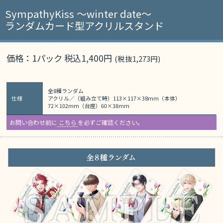
SympathyKiss ～winter date～
ランダムカード型アクリルスタンド
価格：1パック 税込1,400円
(税抜1,273円)
全8種ランダム
仕様
アクリル／（組み立て時）113×117×38mm（本体）
72×102mm（台座）60×38mm
お問い合わせ前に
こちら
を必ずご確認ください。