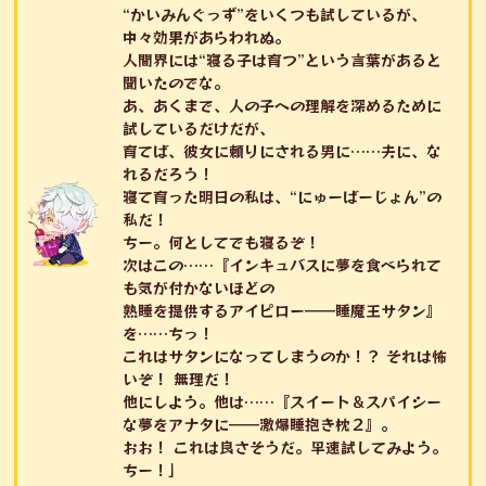
“かいみんぐっず”をいくつも試しているが、
中々効果があらわれぬ。
人間界には“寝る子は育つ”という言葉があると
聞いたのでな。
あ、あくまで、人の子への理解を深めるために
試しているだけだが、
育てば、彼女に頼りにされる男に……夫に、な
れるだろう！
寝て育った明日の私は、“にゅーばーじょん”の
私だ！
ちー。何としてでも寝るぞ！
次はこの……『インキュバスに夢を食べられて
も気が付かないほどの
熟睡を提供するアイピロー――睡魔王サタン』
を……ちっ！
これはサタンになってしまうのか！？ それは怖
いぞ！ 無理だ！
他にしよう。他は……『スイート＆スパイシー
な夢をアナタに――激爆睡抱き枕２』。
おお！ これは良さそうだ。早速試してみよう。
ちー！」