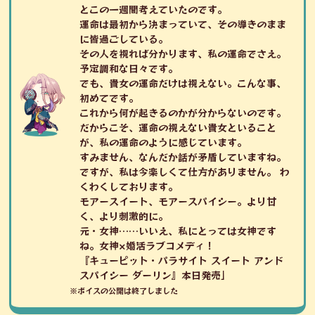
とこの一週間考えていたのです。
運命は最初から決まっていて、その導きのまま
に皆過ごしている。
その人を視れば分かります、私の運命でさえ。
予定調和な日々です。
でも、貴女の運命だけは視えない。こんな事、
初めてです。
これから何が起きるのかが分からないのです。
だからこそ、運命の視えない貴女といること
が、私の運命のように感じています。
すみません、なんだか話が矛盾していますね。
ですが、私は今楽しくて仕方がありません。 わ
くわくしております。
モアースイート、モアースパイシー。より甘
く、より刺激的に。
元・女神……いいえ、私にとっては女神です
ね。女神×婚活ラブコメディ！
『キューピット・パラサイト スイート アンド
スパイシー ダーリン』本日発売」
※ボイスの公開は終了しました