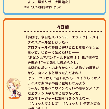
よし、早速リサーチ開始だ」
※ボイスの公開は終了しました
4日前
「あはは、今日もスペシャル・エフェクト・メイ
クのスクール楽しかった～！
プロフィールの特技に書けることを増やそうと
思って、ゆる～く始めたけど――
“あなたはアバンギャルドな鬼才！ 我が道を突
き進め！”って先生に褒めらたし、
本格的に続けてみようかな～。絵描くの得意だ
から、向いてると思ったんだよね！
はっ！ せっかく上達したから、メイクしてサプ
ライズであの子の前に登場してみよう！
うーん、でもハロウィンぐらいの簡単なメイク
だとファンの子たちに見つかって、
またマネージャーに怒られそうだよなー。
（ちょっとマネして）『ちょっと！ 何考えてる
のラウル！！