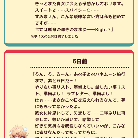
きっとまた貴女に会える予感がしております。
スイートで……スパイシーな……
すみません、こんな曖昧な言い方は私も初めて
ですが……
全ては運命の導きのままに――Right？」
※ボイスの公開は終了しました
6日前
「るん、る、るーん。あの子とのハネムーン旅行
まで、あと６日だ～！
やりたい事リスト、準備よし。話したい事リス
ト、準備よし！ ラブレター、準備よし！
はぁ……まさかこの日を迎えられるなんて、夢
にも思ってなかったよ。
彼女に片思いして、失恋して……二年ぶりに再
会して、想いが届いて、結婚して。
好きな気持ちを我慢しなくていいのが、こんな
に幸せなんだって知ってからは、