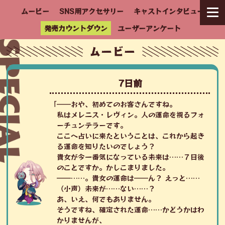
ムービー
SNS用アクセサリー
キャストインタビュー
発売カウントダウン
ユーザーアンケート
7日前
「――おや、初めてのお客さんですね。
私はメレニス・レヴィン。人の運命を視るフォ
ーチュンテラーです。
ここへ占いに来たということは、これから起き
る運命を知りたいのでしょう？
貴女が今一番気になっている未来は……７日後
のことですか。かしこまりました。
――……。貴女の運命は――ん？ えっと……
（小声）未来が……ない……？
あ、いえ、何でもありません。
そうですね、確定された運命……かどうかはわ
かりませんが、