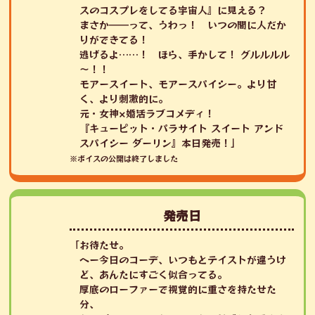
スのコスプレをしてる宇宙人』に見える？
まさか――って、うわっ！ いつの間に人だか
りができてる！
逃げるよ……！ ほら、手かして！ グルルルル
～！！
モアースイート、モアースパイシー。より甘
く、より刺激的に。
元・女神×婚活ラブコメディ！
『キューピット・パラサイト スイート アンド
スパイシー ダーリン』本日発売！」
※ボイスの公開は終了しました
発売日
「お待たせ。
へー今日のコーデ、いつもとテイストが違うけ
ど、あんたにすごく似合ってる。
厚底のローファーで視覚的に重さを持たせた
分、