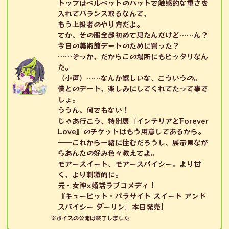
トップはベルベットのハットで触感的な重さを
入れてバランス取るなんて、
もう上級者のやり方だよ。
てか、その服全部初めて見たんだけど……ん？
今日の美術館デートのために買った？
……そっか、だからこの場所にもビッタリなん
だ。
（小声）……なんか嬉しいな、こういうの。
僕とのデート、楽しみにしてくれてたって事で
しょ。
ううん、何でもない！
じゃあ行こう、特別展『インテリアとForever
Love』のチケットはもう用意してあるから。
――これから一緒に住むだろうし、展示見なが
らあんたの好み色々教えてよ。
モアースイート、モアースパイシー。より甘
く、より刺激的に。
元・女神×婚活ラブコメディ！
『キューピット・パラサイト スイート アンド
スパイシー ダーリン』本日発売」
※ボイスの公開は終了しました