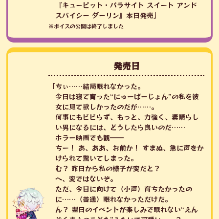
『キューピット・パラサイト スイート アンド
スパイシー ダーリン』本日発売」
※ボイスの公開は終了しました
発売日
「ちぃ……結局眠れなかった。
今日は寝て育った“にゅーばーじょん”の私を彼
女に見て欲しかったのだが……。
何事にもビビらず、もっと、力強く、素晴らし
い男になるには、どうしたら良いのだ……
ホラー映画でも観――
ちー！ あ、ああ、お前か！ すまぬ、急に声をか
けられて驚いてしまった。
む？ 昨日から私の様子が変だと？
へ、変ではないぞ。
ただ、今日に向けて（小声）育ちたかったの
に……（普通）眠れなかっただけだ。
ん？ 翌日のイベントが楽しみで眠れない“えん