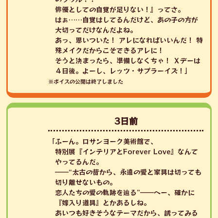
俳優としての自覚が足りない！』ってさ。
はぁ……自覚はしてるんだけど、あの子の方が
大切ってだけなんだよね。
あっ、思いついた！ アレになればいいんだ！ 特
殊メイクだからこそできるアレに！
そうと決まったら、準備しなくちゃ！ Ｘデーは
４日後。よーし、レッツ・サプラーイズ！」
※ボイスの公開は終了しました
3日前
「ふーん。ロサンヨーク美術館で、
特別展『インテリアとForever Love』なんて
やってるんだ。
――“太古の昔から、永遠の愛と家具は切っても
切り離せないもの。
恋人たちの愛の軌跡を辿る”――へー、確かに
『嫁入り道具』とかあるしね。
あいつも好きそうなテーマだから、誘ってみる