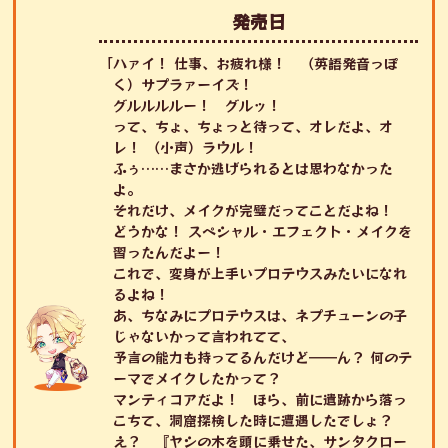
発売日
「ハァイ！ 仕事、お疲れ様！ （英語発音っぽ
く）サプラァーイズ！
グルルルルー！ グルッ！
って、ちょ、ちょっと待って、オレだよ、オ
レ！ （小声）ラウル！
ふぅ……まさか逃げられるとは思わなかった
よ。
それだけ、メイクが完璧だってことだよね！
どうかな！ スペシャル・エフェクト・メイクを
習ったんだよー！
これで、変身が上手いプロテウスみたいになれ
るよね！
あ、ちなみにプロテウスは、ネプチューンの子
じゃないかって言われてて、
予言の能力も持ってるんだけど――ん？ 何のテ
ーマでメイクしたかって？
マンティコアだよ！ ほら、前に遺跡から落っ
こちて、洞窟探検した時に遭遇したでしょ？
え？ 『ヤシの木を頭に乗せた、サンタクロー