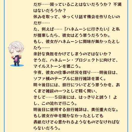
だが……困っていることはないだろうか？ 不満
はないだろうか？
休みを取って、ゆっくり話す機会を作りたいの
だが……
た、例えば……『ハネムーンに行きたい』と私
が提案したら、彼女はどう思うだろうか。
もし、彼女がハネムーンに興味が無かったとし
たら……
余計な負担をかけてしまうのではないか？
そうだ、ハネムーン・プロジェクトに向けて、
マイルストーンを置こう。
今夜、彼女の仕事の状況を探り……明後日は、
ソファ横のテーブルに旅行雑誌を置く。
明々後日には、旅行についてどう思うかを、あ
くまで雑談の一つとして軽く問い、
そして……５日後には、はっきりと誘う！ よ
し、この流れで行こう。
明後日に使用する旅行雑誌は、責任重大だな。
もし彼女が中を開かなかったとしても
表紙だけで心惹かれるようなものでなければな
らないだろう。