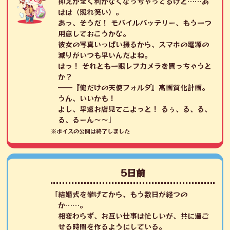
抑えが全く利かなくなっちゃってるけど……あ
はは（照れ笑い）。
あっ、そうだ！ モバイルバッテリー、もう一つ
用意しておこうかな。
彼女の写真いっぱい撮るから、スマホの電源の
減りがいつも早いんだよね。
はっ！ それとも一眼レフカメラを買っちゃうと
か？
――『俺だけの天使フォルダ』高画質化計画。
うん、いいかも！
よし、早速お店見てこよっと！ るぅ、る、る、
る、るーん～～」
※ボイスの公開は終了しました
5日前
「結婚式を挙げてから、もう数日が経つの
か……。
相変わらず、お互い仕事は忙しいが、共に過ご
せる時間を作るようにしている。