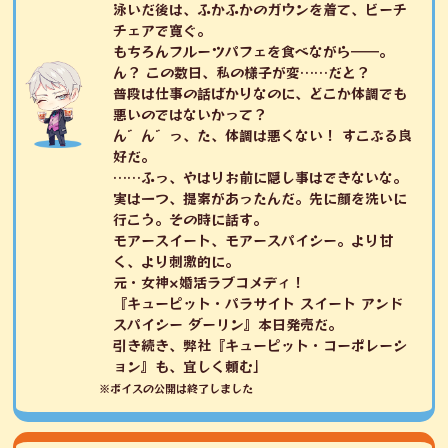
泳いだ後は、ふかふかのガウンを着て、ビーチ
チェアで寛ぐ。
もちろんフルーツパフェを食べながら――。
ん？ この数日、私の様子が変……だと？
普段は仕事の話ばかりなのに、どこか体調でも
悪いのではないかって？
ん゛ん゛っ、た、体調は悪くない！ すこぶる良
好だ。
……ふっ、やはりお前に隠し事はできないな。
実は一つ、提案があったんだ。先に顔を洗いに
行こう。その時に話す。
モアースイート、モアースパイシー。より甘
く、より刺激的に。
元・女神×婚活ラブコメディ！
『キューピット・パラサイト スイート アンド
スパイシー ダーリン』本日発売だ。
引き続き、弊社『キューピット・コーポレーシ
ョン』も、宜しく頼む」
※ボイスの公開は終了しました