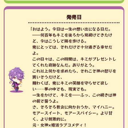
発売日
「おはよう。今日は一生の想い出になる日だ。
――何百年もキミを後ろから見続けてきたけ
ど、今はこうして隣を歩ける。
俺にとっては、それだけで十分過ぎる幸せだ
よ。
この日々は、この時間は、キミがプレゼントし
てくれた奇跡なんだ。ありがとう。
これ以上何かを求めたら、それこそ神の怒りを
買いそうだけど、
願わくば、俺にキミの笑顔を守らせて欲し
い……夢の中でも、現実でも。
一生をかけて、キミを――ふっ、この続きは神
の前で誓うよ。
さ、そろそろ教会に向かおうか、マイハニー。
モアースイート、モアースパイシー。より甘
く、より刺激的に。
元・女神×婚活ラブコメディ！