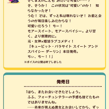
そくまえのこども”みたいで可愛い……？
そ、そうか！ この状況は“可愛い”のか！ 知
らなかったぞ！
うむ！ では、ずっと私は眠れないぞ！ お前と会
うのが毎日楽しみだからな！
可愛いだろう！ ちー！
モアースイート、モアースパイシー。より甘
く、より刺激的に。
元・女神×婚活ラブコメディ！
『キューピット・パラサイト スイート アンド
スパイシー ダーリン』本日発売。
ちぃ、ち～！！」
※ボイスの公開は終了しました
発売日
「ほら、またお会いできたでしょう。
ふふ、フォーチュンテラーの予感も捨てたもの
ではありませんね。
……未来が視えぬ貴女とお会いしてから、ずっ