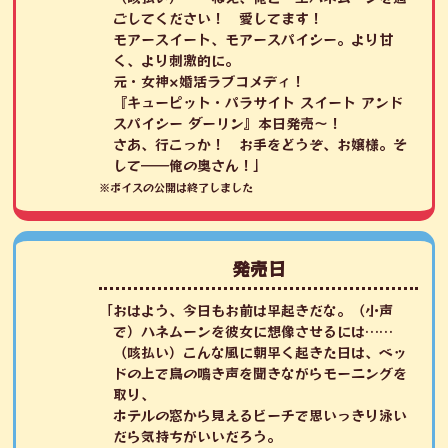
ごしてください！ 愛してます！
モアースイート、モアースパイシー。より甘
く、より刺激的に。
元・女神×婚活ラブコメディ！
『キューピット・パラサイト スイート アンド
スパイシー ダーリン』本日発売～！
さあ、行こっか！ お手をどうぞ、お嬢様。そ
して――俺の奥さん！」
※ボイスの公開は終了しました
発売日
「おはよう、今日もお前は早起きだな。（小声
で）ハネムーンを彼女に想像させるには……
（咳払い）こんな風に朝早く起きた日は、ベッ
ドの上で鳥の鳴き声を聞きながらモーニングを
取り、
ホテルの窓から見えるビーチで思いっきり泳い
だら気持ちがいいだろう。