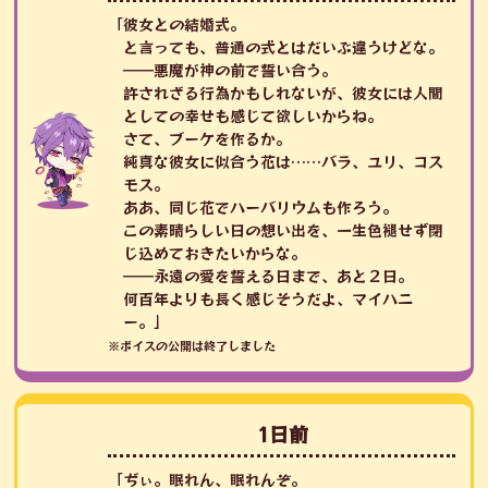
「彼女との結婚式。
と言っても、普通の式とはだいぶ違うけどな。
――悪魔が神の前で誓い合う。
許されざる行為かもしれないが、彼女には人間
としての幸せも感じて欲しいからね。
さて、ブーケを作るか。
純真な彼女に似合う花は……バラ、ユリ、コス
モス。
ああ、同じ花でハーバリウムも作ろう。
この素晴らしい日の想い出を、一生色褪せず閉
じ込めておきたいからな。
――永遠の愛を誓える日まで、あと２日。
何百年よりも長く感じそうだよ、マイハニ
ー。」
※ボイスの公開は終了しました
1日前
「ぢぃ。眠れん、眠れんぞ。