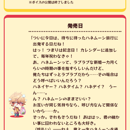
※ボイスの公開は終了しました
発売日
「ついに今日は、待ちに待ったハネムーン旅行に
出発する日だね！
はっ！ つまりは記念日！ カレンダーに追加し
て、毎年祝わなきゃ！
あ、ハネムーンって、ラブラブな新婚一カ月く
らいの時期の事を指すらしいんだけど、
俺たちはずっとラブラブだから……その場合は
どう呼べばいいんだろう？
ハネイヤー？ ハネタイム？ ハネデイ？ うー
ん……。
ん？ ハネムーンのままでいい？
お互いが同じ気持ちなら、呼び方なんて関係な
いから……か。
そっか。それもそうだね！ あははっ、君の細か
い事に囚われないところも大好き。
（咳払い）――ねえ、俺と一生ハネムーンを過