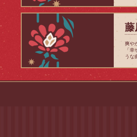
藤
爽や
「幸
うな