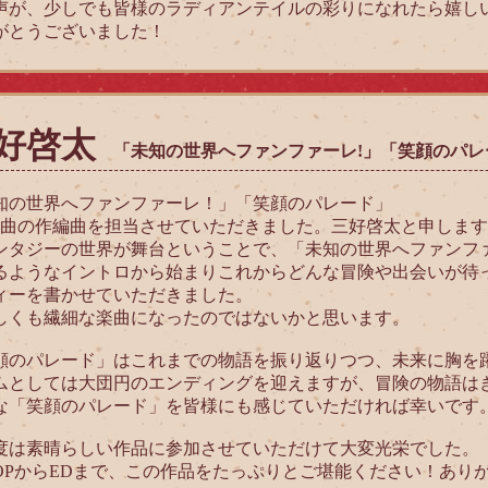
声が、少しでも皆様のラディアンテイルの彩りになれたら嬉し
がとうございました！
好啓太
「未知の世界へファンファーレ!」「笑顔のパレ
知の世界へファンファーレ！」「笑顔のパレード」
2曲の作編曲を担当させていただきました。三好啓太と申します
ンタジーの世界が舞台ということで、「未知の世界へファンフ
るようなイントロから始まりこれからどんな冒険や出会いが待
ィーを書かせていただきました。
しくも繊細な楽曲になったのではないかと思います。
顔のパレード」はこれまでの物語を振り返りつつ、未来に胸を
ムとしては大団円のエンディングを迎えますが、冒険の物語は
な「笑顔のパレード」を皆様にも感じていただければ幸いです
度は素晴らしい作品に参加させていただけて大変光栄でした。
OPからEDまで、この作品をたっぷりとご堪能ください！あり