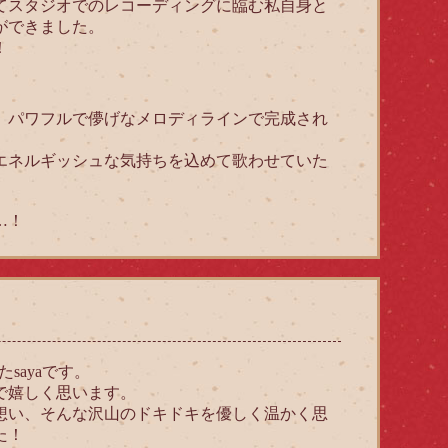
てスタジオでのレコーディングに臨む私自身と
ができました。
！
、パワフルで儚げなメロディラインで完成され
エネルギッシュな気持ちを込めて歌わせていた
…！
sayaです。
で嬉しく思います。
想い、そんな沢山のドキドキを優しく温かく思
た！