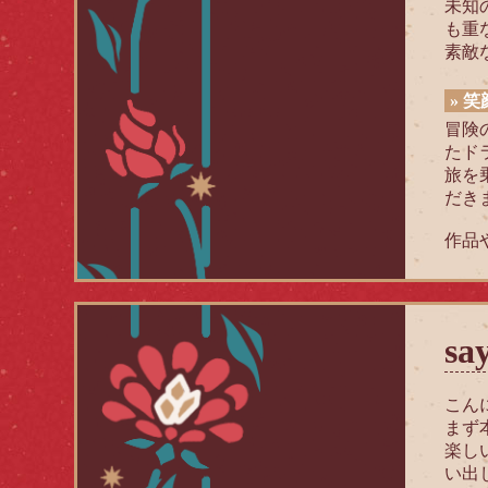
未知
も重
素敵
» 
冒険
たド
旅を
だき
作品
sa
こん
まず
楽し
い出