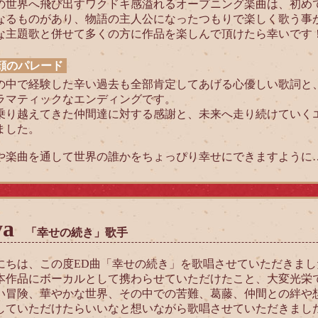
の世界へ飛び出すワクドキ感溢れるオープニング楽曲は、初め
なるものがあり、物語の主人公になったつもりで楽しく歌う事
な主題歌と併せて多くの方に作品を楽しんで頂けたら幸いです
笑顔のパレード
の中で経験した辛い過去も全部肯定してあげる心優しい歌詞と
ラマティックなエンディングです。
乗り越えてきた仲間達に対する感謝と、未来へ走り続けていく
ました。
や楽曲を通して世界の誰かをちょっぴり幸せにできますように
ya
「幸せの続き」歌手
にちは、この度ED曲「幸せの続き」を歌唱させていただきました
本作品にボーカルとして携わらせていただけたこと、大変光栄
い冒険、華やかな世界、その中での苦難、葛藤、仲間との絆や
していただけたらいいなと想いながら歌唱させていただきまし