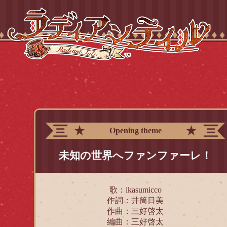
Opening theme
未知の世界へファンファーレ！
歌：ikasumicco
作詞：井筒日美
作曲：三好啓太
編曲：三好啓太