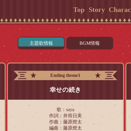
Top
Story
Charac
主題歌情報
BGM情報
Ending theme1
幸せの続き
歌：saya
作詞：井筒日美
作曲：藤原燈太
編曲：藤原燈太