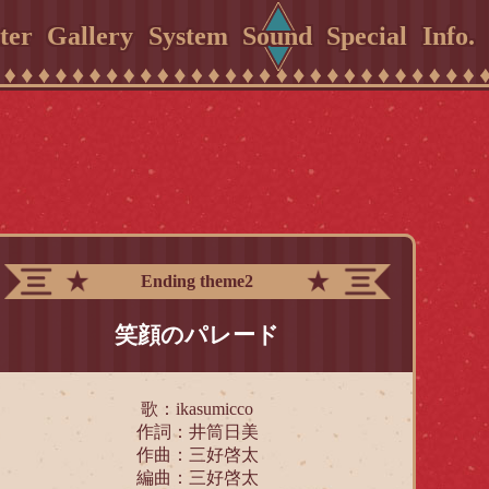
ter
Gallery
System
Sound
Special
Info.
Ending theme2
笑顔のパレード
歌：ikasumicco
作詞：井筒日美
作曲：三好啓太
編曲：三好啓太