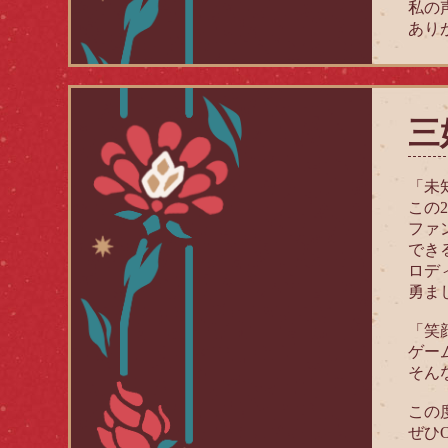
私の
あり
三
「未
この
ファ
でき
ロデ
勇ま
「笑
ゲー
そん
この
ぜひ