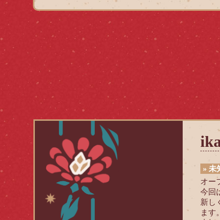
ik
» 
オー
今回
新し
ます