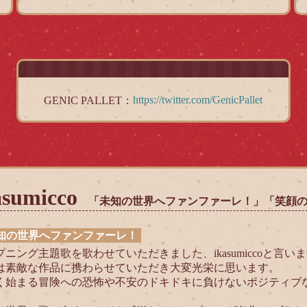
https://twitter.com/GenicPallet
GENIC PALLET：
asumicco
「未知の世界へファンファーレ！」「笑顔の
未知の世界へファンファーレ！
プニング主題歌を歌わせていただきました、ikasumiccoと言い
は素敵な作品に携わらせていただき大変光栄に思います。
く始まる冒険への恐怖や不安のドキドキに負けないポジティブ
。