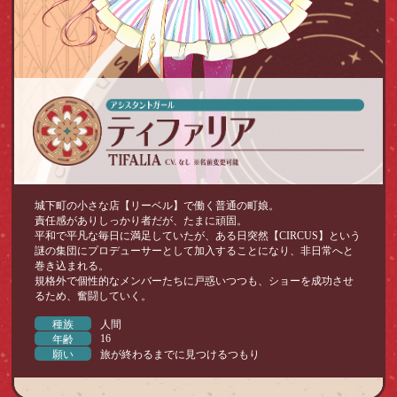
城下町の小さな店【リーベル】で働く普通の町娘。
責任感がありしっかり者だが、たまに頑固。
平和で平凡な毎日に満足していたが、ある日突然【CIRCUS】という
謎の集団にプロデューサーとして加入することになり、非日常へと
巻き込まれる。
規格外で個性的なメンバーたちに戸惑いつつも、ショーを成功させ
るため、奮闘していく。
種族
人間
16
年齢
願い
旅が終わるまでに見つけるつもり