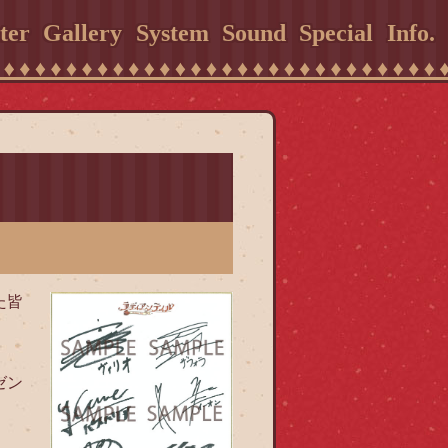
ter
Gallery
System
Sound
Special
Info.
た皆
ゼン