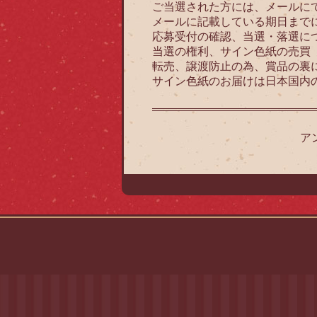
ご当選された方には、メールに
メールに記載している期日まで
応募受付の確認、当選・落選に
当選の権利、サイン色紙の売買
転売、譲渡防止の為、賞品の裏
サイン色紙のお届けは日本国内
ア