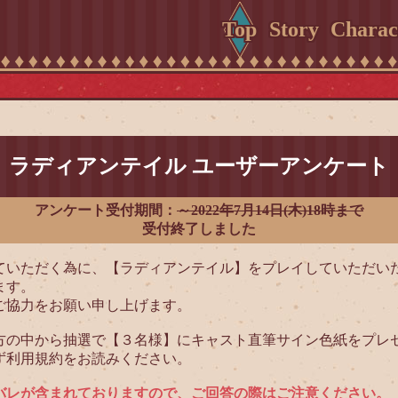
Top
Story
Charac
ラディアンテイル ユーザーアンケート
アンケート受付期間：
～2022年7月14日(木)18時まで
受付終了しました
ていただく為に、【ラディアンテイル】をプレイしていただい
ます。
ご協力をお願い申し上げます。
方の中から抽選で【３名様】にキャスト直筆サイン色紙をプレ
ず利用規約をお読みください。
バレが含まれておりますので、ご回答の際はご注意ください。