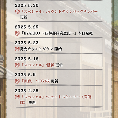
2025.5.30
「スペシャル」:カウントダウンバックナンバー
更新
2025.5.29
「BYAKKO ～四神部隊炎恋記～」本日発売
2025.5.23
発売カウントダウン 開始
2025.5.16
「スペシャル」:壁紙
更新
2025.5.9
「画廊」：CG3枚
更新
2025.4.25
「スペシャル」:ショートストーリー（青龍
隊）
更新