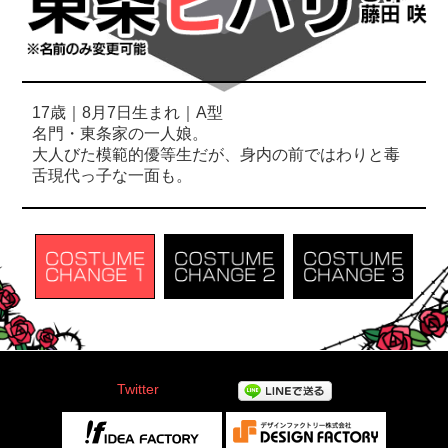
17歳｜8月7日生まれ｜A型
名門・東条家の一人娘。
大人びた模範的優等生だが、身内の前ではわりと毒
舌現代っ子な一面も。
Twitter