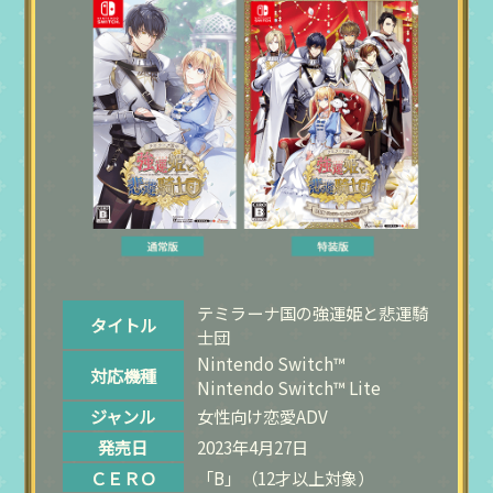
テミラーナ国の強運姫と悲運騎
タイトル
士団
Nintendo Switch™
対応機種
Nintendo Switch™ Lite
ジャンル
女性向け恋愛ADV
発売日
2023年4月27日
ＣＥＲＯ
「B」（12才以上対象）