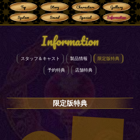
Top
Story
Characters
Gallery
System
Sound
Special
Information
Information
スタッフ＆キャスト
製品情報
限定版特典
予約特典
店舗特典
限定版特典