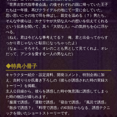
『世界次世代指導者会議』の後それぞれの国に帰っていた王子
たちは一年後、再びクライデルの地にて一堂に会していた。
思い思いにその地で羽を伸ばし、親交を温める（？）男たち。
そんな中彼らは、カナリヤが大切な人への想いを伝えてくれる
という伝承を聞いて、其々『大切な人』への気持ちを心に浮か
べる。
（ねえ。君は今どんな事考えてる？ 俺、君と出会ってからす
っかり君じゃないと駄目になっちゃったよ）
（なぁ……そろそろ、オレのことも男として見てくれよ。オレ
だって、アンタを愛する一人の男なんだ）
特典小冊子
キャラクター紹介・設定資料、開発コメント、特別企画に加
え、吉村りりか氏書き下ろしの《彼らが誘惑された時の実録ス
トーリー》を掲載。
主人公目線から、彼らを誘惑した時や無意識に誘惑してしまっ
た時の物語が綴られます。
『服屋で誘惑』『運動で誘惑』『寝台で誘惑』『風呂で誘惑』
『散歩で誘惑？』『料理で誘惑』の6項目からなる、誘惑テクニ
ックを描いたショートストーリーです。