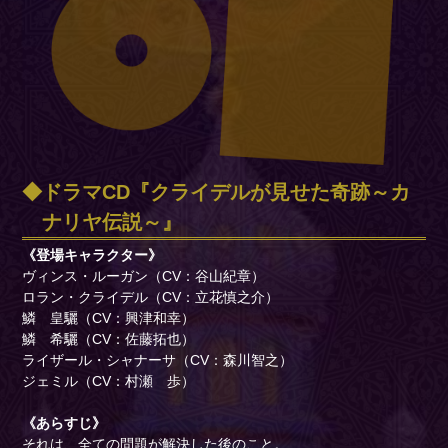
ドラマCD『クライデルが見せた奇跡～カ
ナリヤ伝説～』
《登場キャラクター》
ヴィンス・ルーガン（CV：谷山紀章）
ロラン・クライデル（CV：立花慎之介）
鱗 皇驪（CV：興津和幸）
鱗 希驪（CV：佐藤拓也）
ライザール・シャナーサ（CV：森川智之）
ジェミル（CV：村瀬 歩）
《あらすじ》
それは、全ての問題が解決した後のこと。