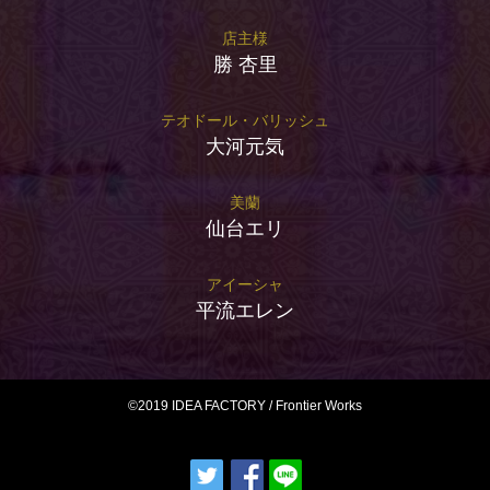
店主様
勝 杏里
テオドール・バリッシュ
大河元気
美蘭
仙台エリ
アイーシャ
平流エレン
©2019 IDEA FACTORY / Frontier Works