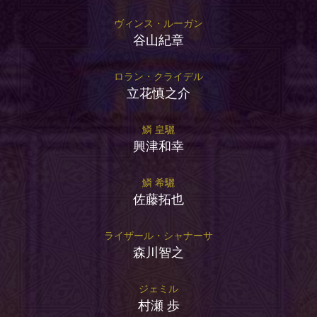
ヴィンス・ルーガン
谷山紀章
ロラン・クライデル
立花慎之介
鱗 皇驪
興津和幸
鱗 希驪
佐藤拓也
ライザール・シャナーサ
森川智之
ジェミル
村瀬 歩