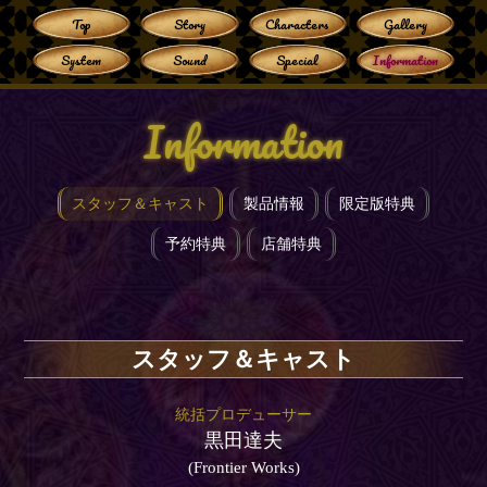
Top
Story
Characters
Gallery
System
Sound
Special
Information
Information
スタッフ＆キャスト
製品情報
限定版特典
予約特典
店舗特典
スタッフ＆キャスト
統括プロデューサー
黒田達夫
(Frontier Works)