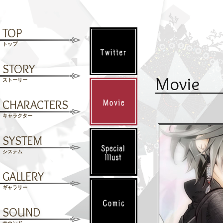
T
OP
トップ
S
TORY
Movie
ストーリー
C
HARACTERS
キャラクター
S
YSTEM
システム
G
ALLERY
ギャラリー
S
OUND