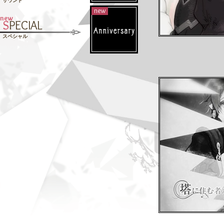
サウンド
new
new
S
PECIAL
スペシャル