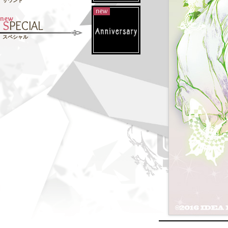
サウンド
new
new
S
PECIAL
スペシャル