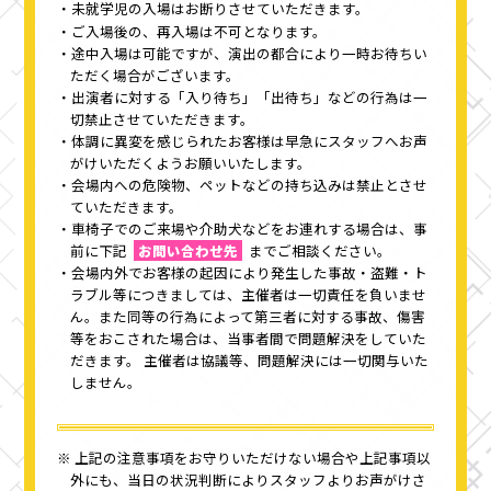
未就学児の入場はお断りさせていただきます。
ご入場後の、再入場は不可となります。
途中入場は可能ですが、演出の都合により一時お待ちい
ただく場合がございます。
出演者に対する「入り待ち」「出待ち」などの行為は一
切禁止させていただきます。
体調に異変を感じられたお客様は早急にスタッフへお声
がけいただくようお願いいたします。
会場内への危険物、ペットなどの持ち込みは禁止とさせ
ていただきます。
車椅子でのご来場や介助犬などをお連れする場合は、事
前に下記
お問い合わせ先
までご相談ください。
会場内外でお客様の起因により発生した事故・盗難・ト
ラブル等につきましては、主催者は一切責任を負いませ
ん。また同等の行為によって第三者に対する事故、傷害
等をおこされた場合は、当事者間で問題解決をしていた
だきます。 主催者は協議等、問題解決には一切関与いた
しません。
上記の注意事項をお守りいただけない場合や上記事項以
外にも、当日の状況判断によりスタッフよりお声がけさ