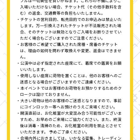
ブルは一切責任を負いかねます。これらの不備によりご
入場いただけない場合、チケット代（その他手数料を含
む）の返金、交通費等の負担もいたしません。
チケットの営利目的、転売目的でのお申込みは禁止いた
します。万一引換えされたチケットが不法販売された場
合、そのチケットは無効となりご入場をお断りさせてい
ただく場合もございますのでご注意ください。
お客様のご希望でご購入された席種・席番のチケット
は、理由の如何を問わず取換えや変更、返金はできませ
ん。
公演中は必ず指定された座席にて、着席での鑑賞をお願
いいたします。
使用しない座席に荷物を置くことは、他のお客様へのご
迷惑となる場合がございますのでご遠慮ください。
本イベントではお客様のお荷物をお預かりするためのク
ロークは設けておりません。
大きい荷物は他のお客様のご迷惑となりますので、事前
にコインロッカー等へお預けのうえご来場ください。
開演直前は、お化粧室が大変混み合う可能性がございま
すため、お早めのご来場にご協力ください。また、終演
後は消毒・清掃のため、お化粧室の利用を禁止とさせて
いただきます。 予めご了承ください。
会場内外におきましては、いかなる密集、トレーディン