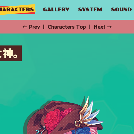
HARACTERS
GALLERY
SYSTEM
SOUND
← Prev
|
Characters Top
|
Next →