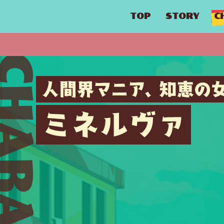
TOP
STORY
C