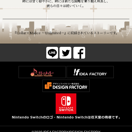
時には甘く穏やかに、時には新たな困難を乗り越え成長し、
彼らの日々は続いていく。
『Collar×Malice －Unlimited－』に収録されているストーリーです。