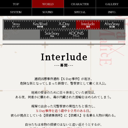
TOP
WORLD
CHARACTER
GALLERY
SYSTEM
SOUND
SPECIAL
INFO.
Interlude
---幕間---
連続凶悪事件――通称【X-Day事件】が起き、
危険な街となってしまった新宿で、警察官として働く主人公。
地域の安全のために日々奔走していた彼女は、
ある夜、何者かに襲われ、毒が内蔵された首輪をはめられてしまう。
現場で出会った元警察官の男性たちと協力し、
X-Day事件を追う最中――１２月のある日。
彼らが拠点としている【探偵事務所】に【依頼人】を名乗る人物が現れる。
自分たちは本物の探偵ではないと追い返そうとするが、