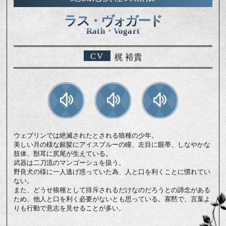
ラス・ヴォガード
Rath・Vogart
CV
梶 裕貴
ウェブリンでは絶滅されたとされる狼種の少年。
美しい月の様な銀髪にアイスブルーの瞳、左目に眼帯、しなやかな
肢体、獣耳に尻尾が生えている。
武器は二刀流のマンゴーシュを扱う。
野良犬の様に一人逃げ惑っていた為、人と口を利くことに慣れてい
ない。
また、どうせ狼種として排斥されるだけなのだろうとの諦念がある
ため、他人と口を利く必要がないとも思っている。寡黙で、言葉よ
りも行動で意志を見せることが多い。