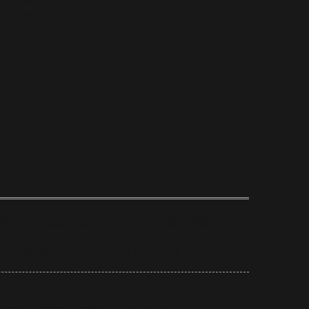
：梶 裕貴
ディ
：櫻井 孝宏
ディ
：吉野 裕行
：三木 眞一郎
：石田 彰
：森川 智之
：谷山 紀章
：細谷 佳正
：岡本 信彦
：下野 紘
：岸尾 だいすけ
学園は、種族の差はあれど皆が平穏な学園生活を
第208回文化祭』――この日を迎えるまでは……