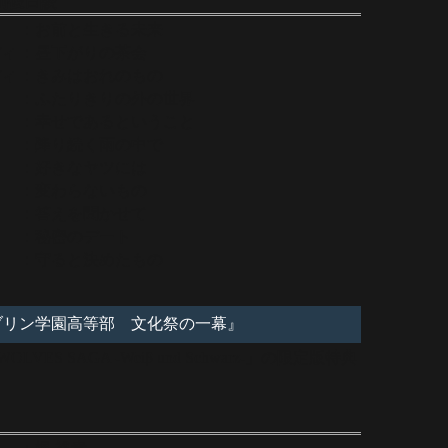
別後日談
：お前と生きる未来
ディ
：昼下がりの茶会
ディ
：きみはおれのもの
：ふたりきりの外の世界
：幸せであるということ
：降り続く雨の中で
：好きなヤツには
：変わらないもの
：答えを聞かせて
：秘密のデート
：守ると決めたもの
ェブリン学園高等部 文化祭の一幕』
LVES SAGA -Weiβ und Schwarz-」の限定版特典