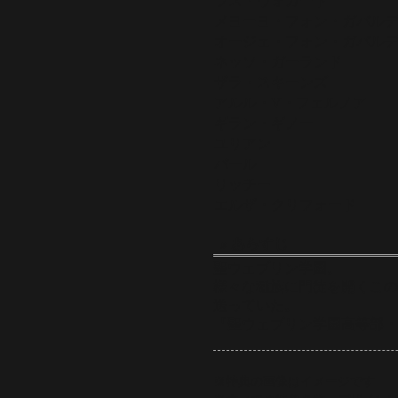
ラス・ヴォガード
メヨーヨ・フォン・ガバル
オージェ・フォン・ガバル
ネッソ・ガーランド
ザラ・スキーンズ
アルル・V・フェルノア
ギラン・ギノー
ユリアン
パール
リッチー
エルザ・クリフォード
» あらすじ
聖ウェブリン学園。
様々な種族に門徒を開くこの
送っていた。
『聖ウェブリン学園高等部・
※特典の画像はイメージです