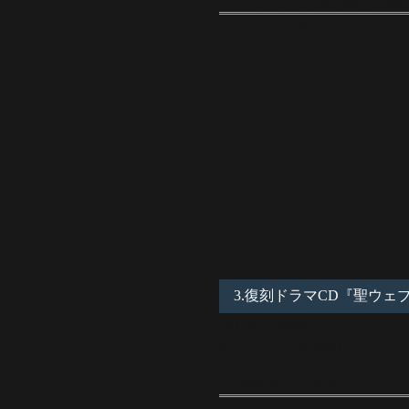
エンディング後を描いた個
ラス・ヴォガード
メヨーヨ・フォン・ガバル
オージェ・フォン・ガバル
ネッソ・ガーランド
ザラ・スキーンズ
アルル・V・フェルノア
ギラン・ギノー
ユリアン
パール
リッチー
エルザ・クリフォード
3.復刻ドラマCD『聖ウ
2017年に発売した「BLACK WO
のドラマCDを復刻。
» 登場キャラクター