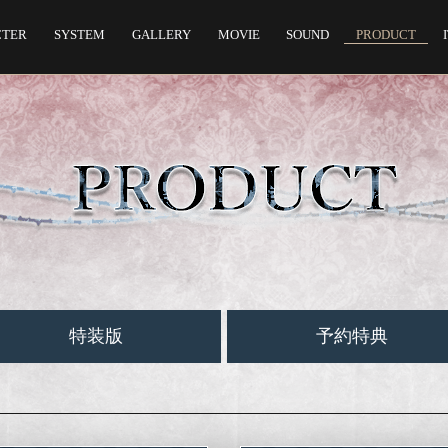
CTER
SYSTEM
GALLERY
MOVIE
SOUND
PRODUCT
特装版
予約特典