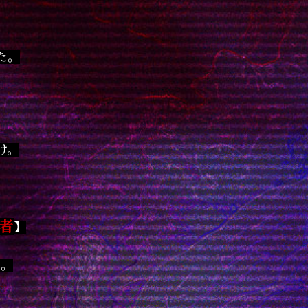
た。
け。
者
】
…。