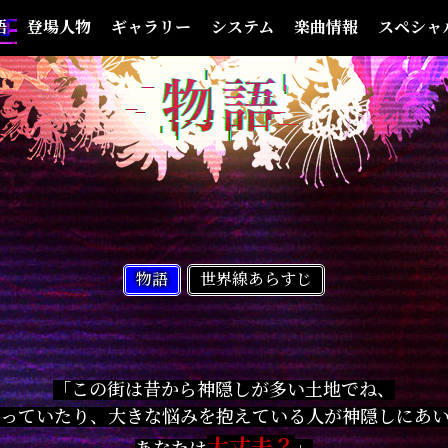
語
登場人物
ギャラリー
システム
楽曲情報
スペシャ
物語
世界線あらすじ
「この街は昔から神隠しが多い土地でね、
っていたり、大きな悩みを抱えている人が神隠しにあ
大丈夫？