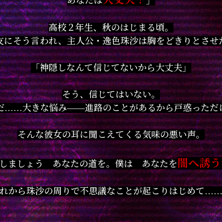
あなたは
」
高校２年生、秋のはじまる頃。
友にそう言われ、主人公・逸色珠沙は胸をどきりとさせ
「神隠しなんて信じてないから大丈夫」
そう、信じてはいない。
だ……大きな悩み――進路のことがあるから戸惑っただ
そんな彼女の耳に聞こえてくる気味の悪い声。
闇へ誘う
しましょう あなたの道を。僕は あなたを
れから珠沙の周りで不思議なことが起こりはじめて…