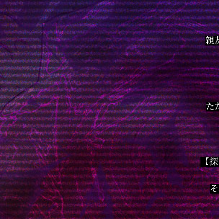
親
た
【探
そ