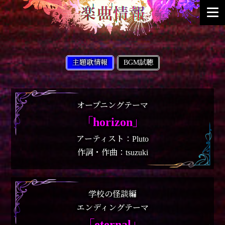
主題歌情報
BGM試聴
オープニングテーマ
｢horizon｣
アーティスト：Pluto
作詞・作曲：tsuzuki
学校の怪談編
エンディングテーマ
｢eternal｣