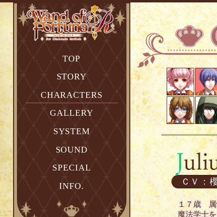
TOP
STORY
CHARACTERS
GALLERY
SYSTEM
SOUND
SPECIAL
ＣＶ：
INFO.
１７歳 属
魔法学士を