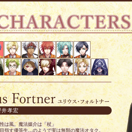
櫻井孝宏
性は風。魔法媒介は「杖」
目指す優等生…のようで実は無類の魔法オタク。