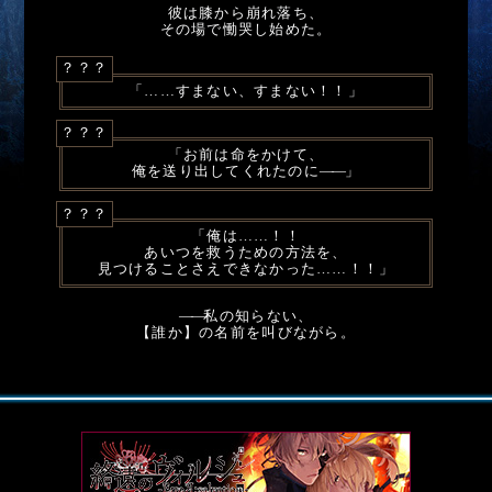
彼は膝から崩れ落ち、
その場で慟哭し始めた。
？？？
「……すまない、すまない！！」
？？？
「お前は命をかけて、
俺を送り出してくれたのに
――
」
？？？
「俺は……！！
あいつを救うための方法を、
見つけることさえできなかった……！！」
――
私の知らない、
【誰か】の名前を叫びながら。