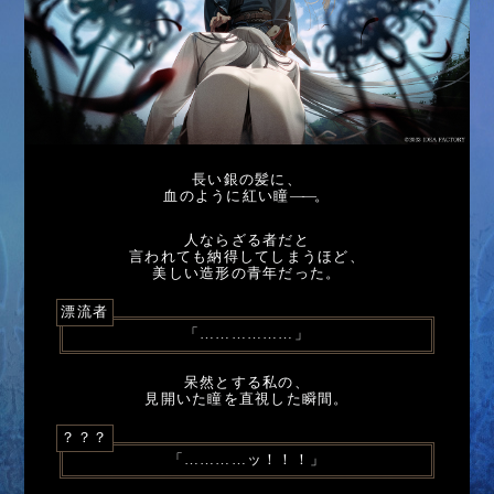
長い銀の髪に、
血のように紅い瞳
――
。
人ならざる者だと
言われても納得してしまうほど、
美しい造形の青年だった。
漂流者
「………………」
呆然とする私の、
見開いた瞳を直視した瞬間。
？？？
「…………ッ！！！」