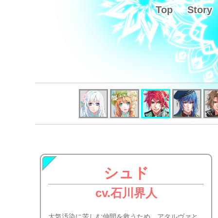
Top
Story
シュド
cv.石川界人
大気汚染に苦しむ仲間を救うため、アタルヴァと