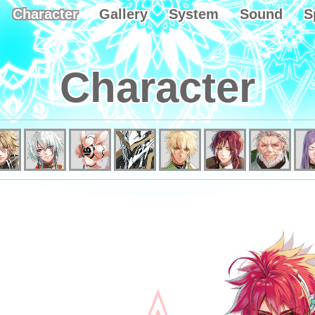
Character
Gallery
System
Sound
S
Character