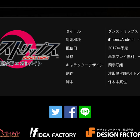
タイトル
ダンストリップス
対応機種
iPhone/Andro
配信日
2017年予定
価格
基本プレイ無料、
キャラクターデザイン
四季咲組
制作
津田健次郎×オト
脚本
保木本真也