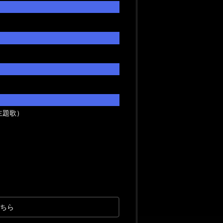
』主題歌）
ちら