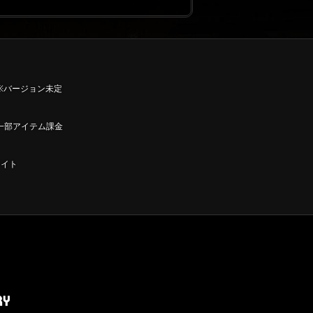
id ※バージョン未定
一部アイテム課金
メイト