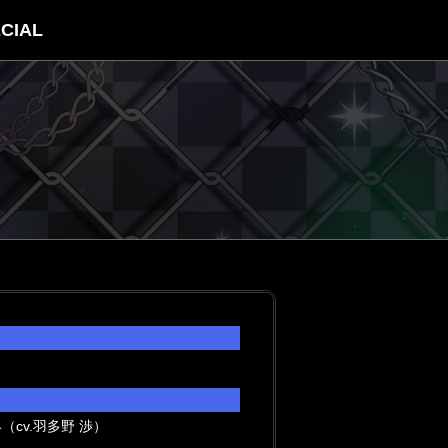
CIAL
（cv.羽多野 渉）