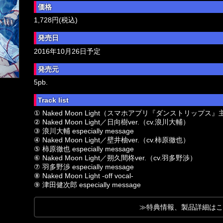
価格
1,728円(税込)
発売日
2016年10月26日予定
発売元
5pb.
Track list
① Naked Moon Light（スマホアプリ『ダンストリップス
② Naked Moon Light／日向樹ver.（cv.浪川大輔）
③ 浪川大輔 especially message
④ Naked Moon Light／壁井柚ver.（cv.柿原徹也）
⑤ 柿原徹也 especially message
⑥ Naked Moon Light／朔久間柊ver.（cv.羽多野渉）
⑦ 羽多野渉 especially message
⑧ Naked Moon Light -off vocal-
⑨ 津田健次郎 especially message
≫特典情報、製品詳細はこ