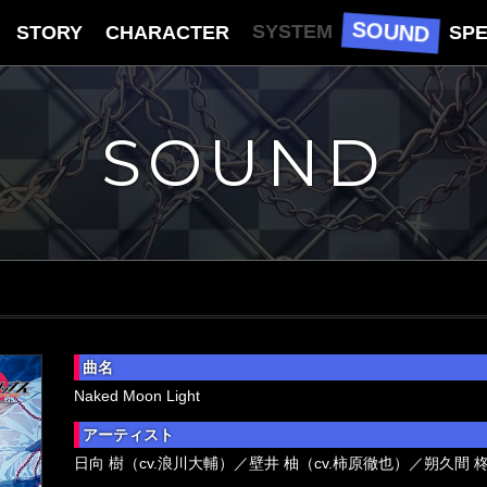
SOUND
SYSTEM
STORY
CHARACTER
SPE
SOUND
曲名
Naked Moon Light
アーティスト
日向 樹（cv.浪川大輔）／壁井 柚（cv.柿原徹也）／朔久間 柊