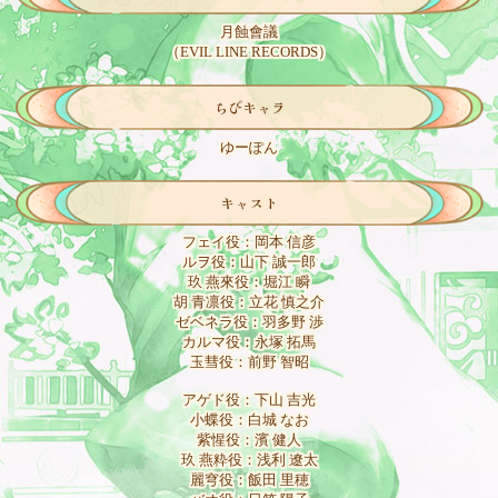
月蝕會議
（EVIL LINE RECORDS）
ちびキャラ
ゆーぽん
キャスト
フェイ役：岡本 信彦
ルヲ役：山下 誠一郎
玖 燕來役：堀江 瞬
胡 青凛役：立花 慎之介
ゼベネラ役：羽多野 渉
カルマ役：永塚 拓馬
玉彗役：前野 智昭
アゲド役：下山 吉光
小蝶役：白城 なお
紫惺役：濱 健人
玖 燕粋役：浅利 遼太
麗穹役：飯田 里穂