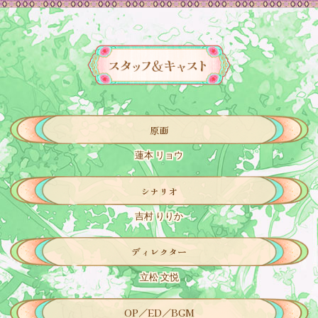
原画
蓮本 リョウ
シナリオ
吉村 りりか
ディレクター
立松 文悦
OP／ED／BGM