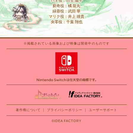
バオ役：日笠 陽子
窮奇役：橘 龍丸
緑蓉役：武田 華
マリク役：井上 雄貴
央零役：千葉 翔也
※掲載されている画像および映像は開発中のものです
著作権について
｜
プライバシーポリシー
｜
ユーザーサポート
©IDEA FACTORY