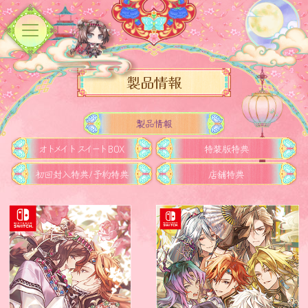
製品情報
製品情報
オトメイト
スイート
BOX
特装版特典
初回封入特典/予約特典
店舗特典