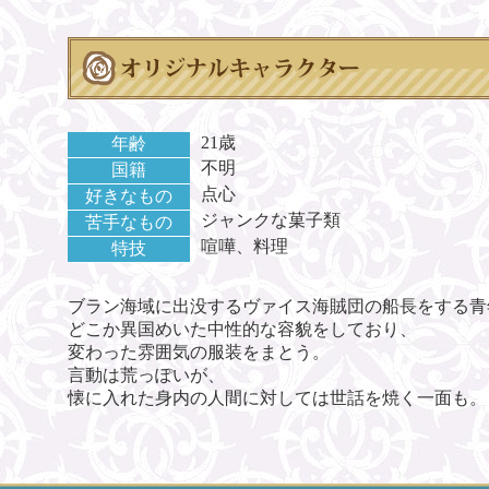
21歳
年齢
不明
国籍
点心
好きなもの
ジャンクな菓子類
苦手なもの
喧嘩、料理
特技
ブラン海域に出没するヴァイス海賊団の船長をする青
どこか異国めいた中性的な容貌をしており、
変わった雰囲気の服装をまとう。
言動は荒っぽいが、
懐に入れた身内の人間に対しては世話を焼く一面も。