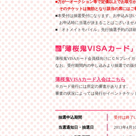
■
万が一オークション等で定価以上でお取引
そのチケットは無効となり該当の席にはご着
■
本受付は抽選受付になります。お申込み頂
お申込時に当選が決まることはございませ
■
「オトメイトモバイル」先行抽選予約の詳
薄桜鬼VISAカード会員様向けにＣＮプレイ
なお、受付期間内の申し込みより抽選での販
薄桜鬼VISAカード入会はこちら
※カード発行には所定の審査があります。
審査の状況によっては発行がイベントチケッ
抽選申込期間
受付は終了
当選通知日・抽選日
2013年4月