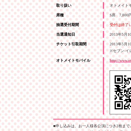
取り扱い
オトメイト
席種
S席 7,80
抽選受付期間
受付は終了
当選通知日
2013年5月
チケット引取期間
2013年5月
※セブン-イ
オトメイトモバイル
http://www.o
■
申し込みは、お一人様各公演につき2枚まで