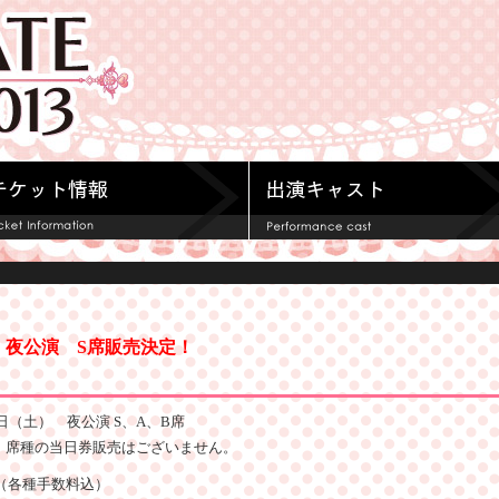
 夜公演 S席販売決定！
8日（土） 夜公演 S、A、B席
、席種の当日券販売はございません。
0円（各種手数料込）