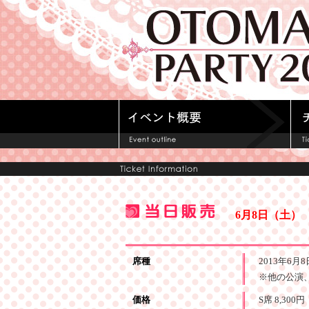
6月8日（土）
席種
2013年6月
※他の公演
価格
S席 8,30