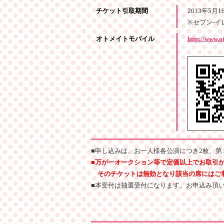
チケット引取期間
2013年5月
※セブン-イ
オトメイトモバイル
http://www.o
■
申し込みは、お一人様各公演につき2枚、第
■
万が一オークション等で定価以上でお取引
そのチケットは無効となり該当の席にはご着
■
本受付は抽選受付になります。お申込み頂