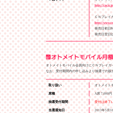
http://cncn.
ＣＮプレイ
http://www.c
発売日初日特電：
発売日翌日以降
オトメイトモバイル会員向けにＣＮプレイガイ
なお、受付期間内の申し込みより抽選での販
取り扱い
オトメイト
席種
A席 7,000
抽選受付期間
受付は終了
当選通知日
2013年5月