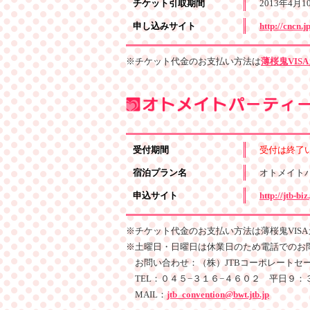
チケット引取期間
2013年4
申し込みサイト
http://cncn.
※チケット代金のお支払い方法は
薄桜鬼VIS
受付期間
受付は終了
宿泊プラン名
オトメイトパ
申込サイト
http://jtb-bi
※チケット代金のお支払い方法は薄桜鬼VIS
※土曜日・日曜日は休業日のため電話でのお
お問い合わせ：（株）JTBコーポレートセ
TEL：０４５−３１６−４６０２ 平日９：
MAIL：
jtb_convention@bwt.jtb.jp