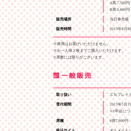
A席 7,50
B席 6,80
販売場所
当日券売場
販売時間
2013年6月
※座席はお選びいただけません。
※お一人様２枚までご購入いただけます。
※席数には限りがございます。
取り扱い
ＣＮプレイ
受付期間
2013年5月
※1申込につ
席種
S席7,800
申込サイト
オトメイトパ