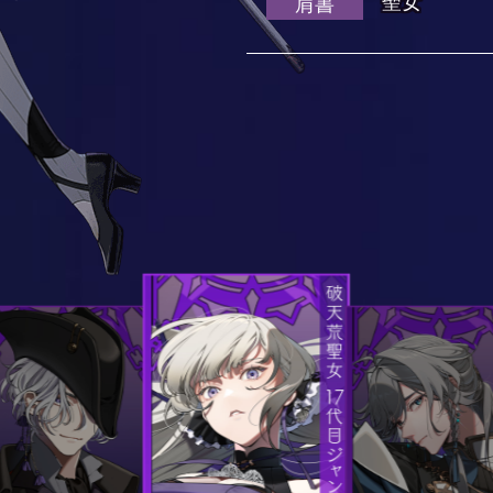
聖女
肩書