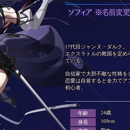
17代目ジャンヌ・ダルク。
エクスラトルの救国を定め
ている。
自信家で大胆不敵な性格を
恋愛は自覚すると全力でア
初心者。
24歳
年齢
169cm
身長