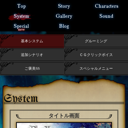
T
S
C
op
tory
haracters
S
G
S
ystem
allery
ound
S
B
pecial
log
new
基本システム
グルーミング
追加シナリオ
ＣＧクリックボイス
ご褒美SS
スペシャルメニュー
System
タイトル画面