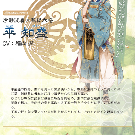
平清盛の四男。柔和な見目と言葉使いから、戦とは無縁のように見えるが、
武勇・知略共に優れた武将で清盛からの信頼も厚い。
ひとたび戦場に出れば冷静に戦況を見極め、無情に敵を殲滅する。
栄華を極め、我が世の春を謳歌する平家一族を冷ややかに見ている節があ
る。
平家の行く先を憂いているが例え滅ぶとしても、それもさだめと静観してい
る。