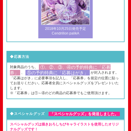
2018年10月25日発売予定
Cendrillon palikA
◆応募方法
①、②、③、④の予約特典に「応募
対象商品のうち、
券」
⑤の予約特典に「応募はがき」
、
が封入されます。
「応募はがき」に必要事項を記入し、「応募券」を規定の位置に貼っ
てお送りください。応募者全員にスペシャルグッズをプレゼントいた
します。
※「応募券」は①～④のどの商品の応募券でもご使用頂けます。
「スペシャルグッズ」を発送しました。
◆スペシャルグッズ
スペシャルグッズは描きおろしちびキャライラストを使用したオリジ
ナルグッズです！