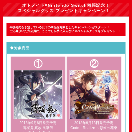
オトメイト×Nintendo Switch移籍記念！
スペシャルグッズ プレゼントキャンペーン！！
今後発売を予定している以下の商品を対象としたキャンペーンがスタート！
ご応募頂いた方全員に、ここでしか手に入らないスペシャルグッズをプレゼント！！
◆対象商品
①
②
2018年9月6日発売予定
2018年9月13日発売予定
薄桜鬼 真改 風華伝
Code：Realize ～彩虹の花束