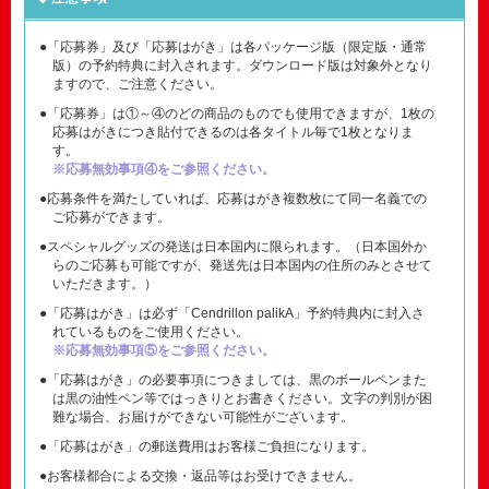
●「応募券」及び「応募はがき」は各パッケージ版（限定版・通常
版）の予約特典に封入されます。ダウンロード版は対象外となり
ますので、ご注意ください。
●「応募券」は①～④のどの商品のものでも使用できますが、1枚の
応募はがきにつき貼付できるのは各タイトル毎で1枚となりま
す。
※応募無効事項④をご参照ください。
●応募条件を満たしていれば、応募はがき複数枚にて同一名義での
ご応募ができます。
●スペシャルグッズの発送は日本国内に限られます。（日本国外か
らのご応募も可能ですが、発送先は日本国内の住所のみとさせて
いただきます。）
●「応募はがき」は必ず「Cendrillon palikA」予約特典内に封入さ
れているものをご使用ください。
※応募無効事項⑤をご参照ください。
●「応募はがき」の必要事項につきましては、黒のボールペンまた
は黒の油性ペン等ではっきりとお書きください。文字の判別が困
難な場合、お届けができない可能性がございます。
●「応募はがき」の郵送費用はお客様ご負担になります。
●お客様都合による交換・返品等はお受けできません。