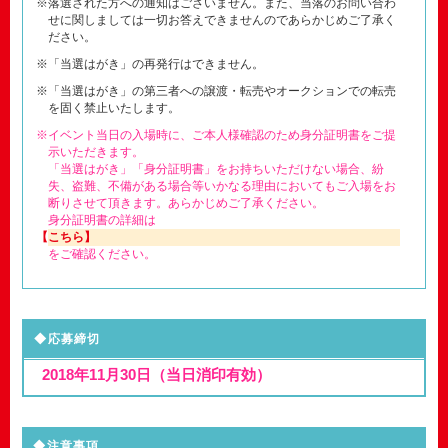
※落選された方への通知はございません。また、当落のお問い合わ
せに関しましては一切お答えできませんのであらかじめご了承く
ださい。
※「当選はがき」の再発行はできません。
※「当選はがき」の第三者への譲渡・転売やオークションでの転売
を固く禁止いたします。
※イベント当日の入場時に、ご本人様確認のため身分証明書をご提
示いただきます。
「当選はがき」「身分証明書」をお持ちいただけない場合、紛
失、盗難、不備がある場合等いかなる理由においてもご入場をお
断りさせて頂きます。あらかじめご了承ください。
身分証明書の詳細は
【こちら】
をご確認ください。
◆応募締切
2018年11月30日（当日消印有効）
◆注意事項