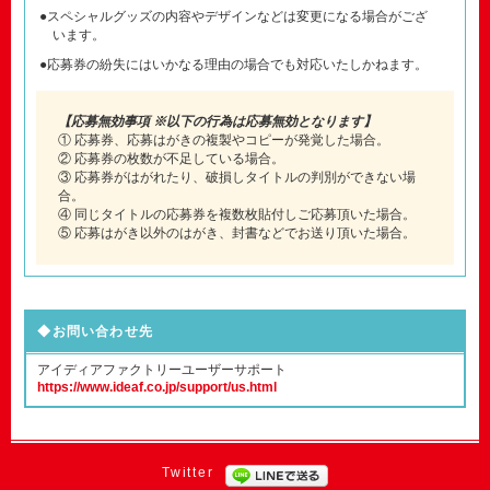
●スペシャルグッズの内容やデザインなどは変更になる場合がござ
います。
●応募券の紛失にはいかなる理由の場合でも対応いたしかねます。
【応募無効事項 ※以下の行為は応募無効となります】
① 応募券、応募はがきの複製やコピーが発覚した場合。
② 応募券の枚数が不足している場合。
③ 応募券がはがれたり、破損しタイトルの判別ができない場
合。
④ 同じタイトルの応募券を複数枚貼付しご応募頂いた場合。
⑤ 応募はがき以外のはがき、封書などでお送り頂いた場合。
◆お問い合わせ先
アイディアファクトリーユーザーサポート
https://www.ideaf.co.jp/support/us.html
Twitter