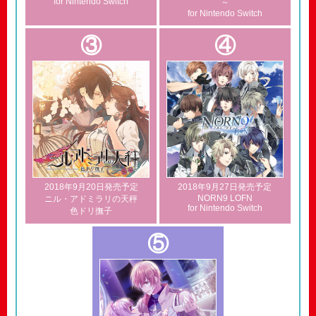
for Nintendo Switch
～
for Nintendo Switch
③
④
2018年9月20日発売予定
2018年9月27日発売予定
NORN9 LOFN
ニル・アドミラリの天秤
for Nintendo Switch
色ドリ撫子
⑤