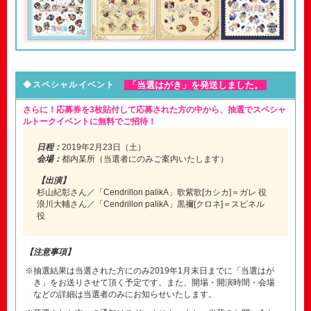
「当選はがき」を発送しました。
◆スペシャルイベント
さらに！応募券を3枚貼付して応募された方の中から、抽選でスペシャ
ルトークイベントに無料でご招待！
日程：
2019年2月23日（土）
会場：
都内某所（当選者にのみご案内いたします）
【出演】
杉山紀彰さん／「Cendrillon palikA」歌紫歌[カシカ]＝ガレ 役
浪川大輔さん／「Cendrillon palikA」黒禰[クロネ]＝スピネル
役
【注意事項】
※抽選結果は当選された方にのみ2019年1月末日までに「当選はが
き」をお送りさせて頂く予定です。また、開場・開演時間・会場
などの詳細は当選者のみにお知らせいたします。