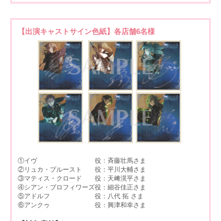
【出演キャストサイン色紙】各店舗6名様
①イヴ 役：斉藤壮馬さま
②リュカ・プルースト 役：平川大輔さま
③マティス・クロード 役：天﨑滉平さま
④シアン・ブロフィワーズ役：細谷佳正さま
⑤アドルフ 役：八代 拓 さま
⑥アンクゥ 役：興津和幸さま