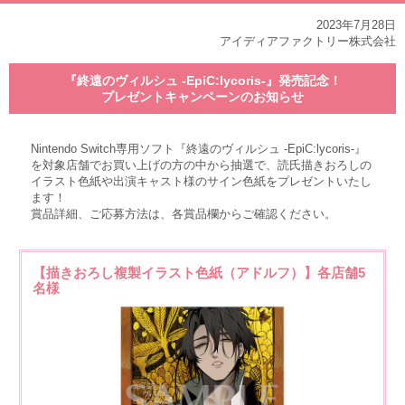
2023年7月28日
アイディアファクトリー株式会社
『終遠のヴィルシュ -EpiC:lycoris-』発売記念！
プレゼントキャンペーンのお知らせ
Nintendo Switch専用ソフト『終遠のヴィルシュ -EpiC:lycoris-』
を対象店舗でお買い上げの方の中から抽選で、読氏描きおろしの
イラスト色紙や出演キャスト様のサイン色紙をプレゼントいたし
ます！
賞品詳細、ご応募方法は、各賞品欄からご確認ください。
【描きおろし複製イラスト色紙（アドルフ）】各店舗5
名様