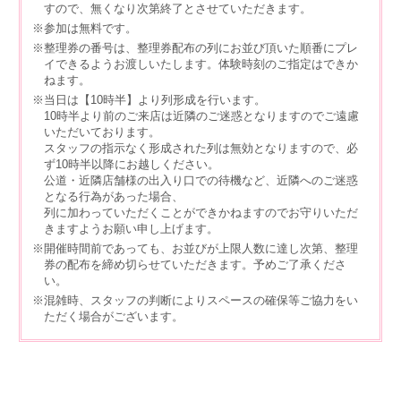
すので、無くなり次第終了とさせていただきます。
※参加は無料です。
※整理券の番号は、整理券配布の列にお並び頂いた順番にプレ
イできるようお渡しいたします。体験時刻のご指定はできか
ねます。
※当日は【10時半】より列形成を行います。
10時半より前のご来店は近隣のご迷惑となりますのでご遠慮
いただいております。
スタッフの指示なく形成された列は無効となりますので、必
ず10時半以降にお越しください。
公道・近隣店舗様の出入り口での待機など、近隣へのご迷惑
となる行為があった場合、
列に加わっていただくことができかねますのでお守りいただ
きますようお願い申し上げます。
※開催時間前であっても、お並びが上限人数に達し次第、整理
券の配布を締め切らせていただきます。予めご了承くださ
い。
※混雑時、スタッフの判断によりスペースの確保等ご協力をい
ただく場合がございます。