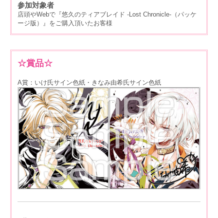
参加対象者
店頭やWebで『悠久のティアブレイド -Lost Chronicle-（パッケ
ージ版）』をご購入頂いたお客様
☆賞品☆
A賞：いけ氏サイン色紙・きなみ由希氏サイン色紙