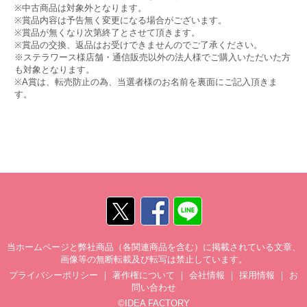
※中古商品は対象外となります。
※賞品内容は予告無く変更になる場合がございます。
※賞品が無くなり次第終了とさせて頂きます。
※賞品の交換、返品はお受けできませんのでご了承ください。
※ステラワース様店舗・通信販売以外の法人様でご購入いただいた方
も対象となります。
※A賞は、転売防止の為、当選者様のお名前を裏面にご記入頂きま
す。
当ホームページと弊社商品（各関連商品を含む）に掲載されている文章、
画像等の無断転載及び転写は禁止しています。
プライバシーポリシー
｜
著作権について
｜
会社情報
｜
採用情報
｜
お
問い合わせ
©IDEA FACTORY