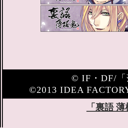
© IF・DF
©2013 IDEA FACTOR
「裏語 