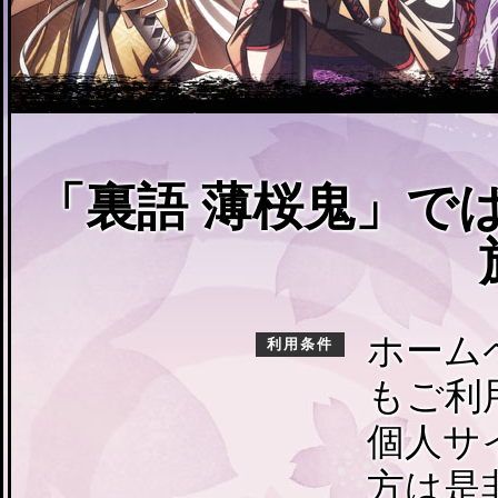
「裏語 薄桜鬼」で
ホーム
利用条件
もご利
個人サ
方は是