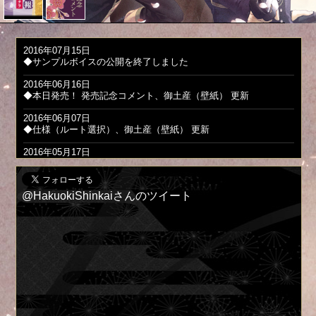
2016年07月15日
◆サンプルボイスの公開を終了しました
2016年06月16日
◆本日発売！
発売記念コメント
、
御土産（壁紙）
更新
2016年06月07日
◆
仕様（ルート選択）
、
御土産（壁紙）
更新
2016年05月17日
◆
画廊
更新
2016年05月10日
@HakuokiShinkaiさんのツイート
◆
動画（プレイ動画）
更新
2016年04月26日
◆
動画（プレイ動画）
、
ダウンロードコンテンツ情報
更新
2016年04月19日
◆
画廊
更新
2016年04月12日
◆
ダウンロードコンテンツ情報
更新