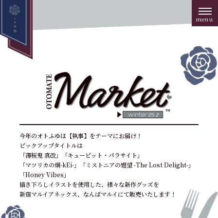
今年のオトふゆは【執事】をテーマにお届け！
ピックアップタイトルは
「薄桜鬼 真改」
「キューピット・パラサイト」
「マツリカの炯-kEi-」
「ミストニアの翅望 -The Lost Delight-」
「Honey Vibes」
描き下ろしイラストを使用した、様々な新作グッズを
新宿マルイアネックス、
なんばマルイ
にて
販売いたします！