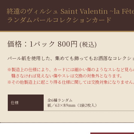
終遠のヴィルシュ Saint Valentin ~la Fête
ランダムパールコレクションカード
価格：1パック 800円
(税込)
パール紙を使用した、集めても飾ってもお洒落なコレクシ
※製造上の仕様により、カードには細かい傷のようなスレなど見ら
翳さなければ見えない傷やスレは交換の対象外となります。
※その他製造上に起こり得る仕様に関しては交換対象になりません
全6種ランダム
仕様
紙／63×89mm（1袋2枚入）