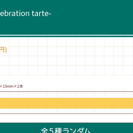
ration tarte-
円)
×15mm×2本