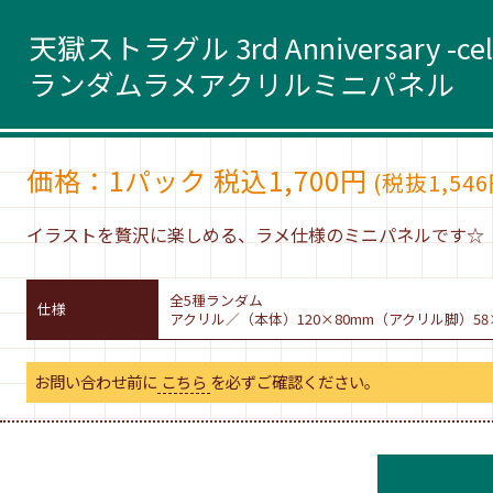
天獄ストラグル 3rd Anniversary -celeb
ランダムラメアクリルミニパネル
価格：1パック 税込1,700円
(税抜1,546
イラストを贅沢に楽しめる、ラメ仕様のミニパネルです☆
全5種ランダム
仕様
アクリル／（本体）120×80mm（アクリル脚）58
お問い合わせ前に
こちら
を必ずご確認ください。