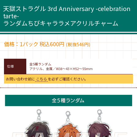
天獄ストラグル 3rd Anniversary -celebration
tarte-
ランダムちびキャララメアクリルチャーム
価格：1パック 税込600円
(税抜546円)
全5種ランダム
仕様
アクリル、金属／W38〜43×H52〜55mm
お問い合わせ前に
こちら
を必ずご確認ください。