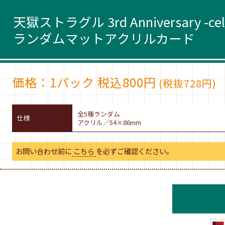
天獄ストラグル 3rd Anniversary -celeb
ランダムマットアクリルカード
価格：1パック 税込800円
(税抜728円)
全5種ランダム
仕様
アクリル／54×86mm
お問い合わせ前に
こちら
を必ずご確認ください。